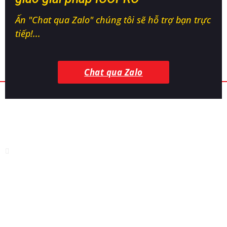
Ấn "Chat qua Zalo" chúng tôi sẽ hỗ trợ bạn trực
tiếp!...
Chat qua Zalo
CÔNG TY TNHH CÔNG NGHỆ SINH HỌC
ICOVET
Địa chỉ:
Thị tứ Bảo Sơn, Bảo Đài, Bắc Ninh
Nhà máy sản xuất:
Nhà máy sinh học - KCN Hòa Phú, Hòa
Phú, Đắk Lắk
Điện thoại:
0868 155 776
Tư vấn kỹ thuật:
0963 679 669 - 0876 686 786
Email:
infoicovet@gmail.com