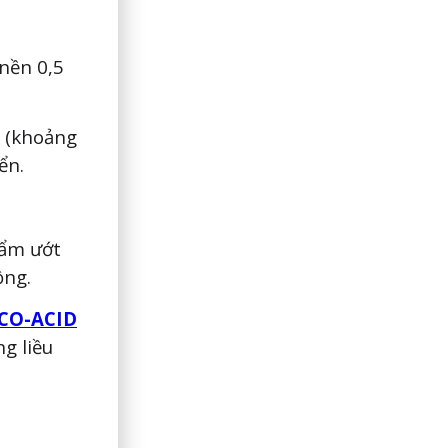
 nền 0,5
i (khoảng
ển.
 ẩm ướt
ồng.
ICO-ACID
g liều