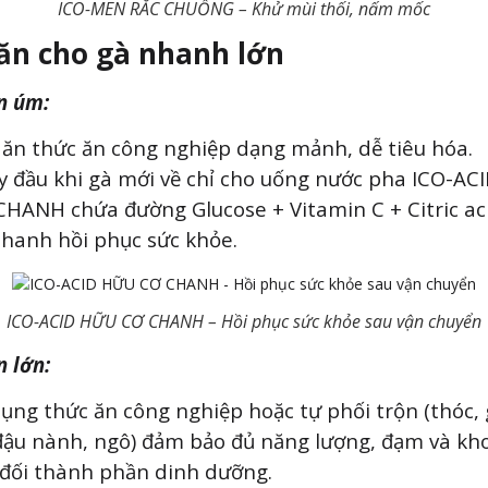
ICO-MEN RẮC CHUỒNG – Khử mùi thối, nấm mốc
ăn cho gà nhanh lớn
n úm:
ăn thức ăn công nghiệp dạng mảnh, dễ tiêu hóa.
y đầu khi gà mới về chỉ cho uống nước pha ICO-A
HANH chứa đường Glucose + Vitamin C + Citric ac
hanh hồi phục sức khỏe.
ICO-ACID HỮU CƠ CHANH – Hồi phục sức khỏe sau vận chuyển
n lớn:
ụng thức ăn công nghiệp hoặc tự phối trộn (thóc, 
đậu nành, ngô) đảm bảo đủ năng lượng, đạm và kh
 đối thành phần dinh dưỡng.