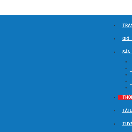
TRA
GIỚI
SẢN
THÔ
TÀI 
TUY