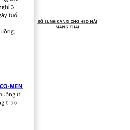
nghỉ 3
ày tuổi.
BỔ SUNG CANXI CHO HEO NÁI
MANG THAI
huồng,
ICO-MEN
huồng ít
ng trao