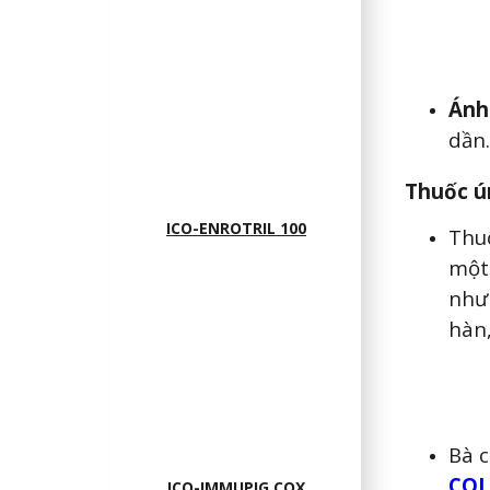
Ánh
dần.
Thuốc ú
ICO-ENROTRIL 100
Thuố
một 
nhưn
hàn
Bà 
COL
ICO-IMMUPIG COX