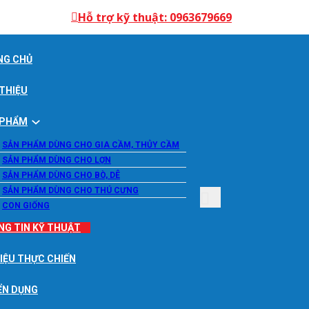
Hỗ trợ kỹ thuật: 0963679669
NG CHỦ
 THIỆU
 PHẨM
SẢN PHẨM DÙNG CHO GIA CẦM, THỦY CẦM
SẢN PHẨM DÙNG CHO LỢN
SẢN PHẨM DÙNG CHO BÒ, DÊ
SẢN PHẨM DÙNG CHO THÚ CƯNG
CON GIỐNG
NG TIN KỸ THUẬT
LIỆU THỰC CHIẾN
ỂN DỤNG