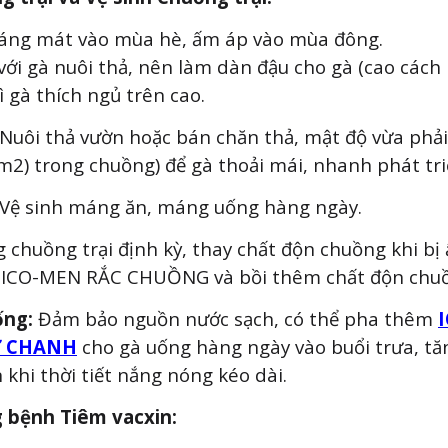
áng mát vào mùa hè, ấm áp vào mùa đông.
với gà nuôi thả, nên làm dàn đậu cho gà (cao cách
ì gà thích ngủ trên cao.
Nuôi thả vườn hoặc bán chăn thả, mật độ vừa phả
m2) trong chuồng) để gà thoải mái, nhanh phát tri
Vệ sinh máng ăn, máng uống hàng ngày.
g chuồng trại định kỳ, thay chất độn chuồng khi bị
c ICO-MEN RẮC CHUỒNG và bồi thêm chất độn chu
ng:
Đảm bảo nguồn nước sạch, có thể pha thêm
 CHANH
cho gà uống hàng ngày vào buổi trưa, tăn
n khi thời tiết nắng nóng kéo dài.
g bệnh Tiêm vacxin: