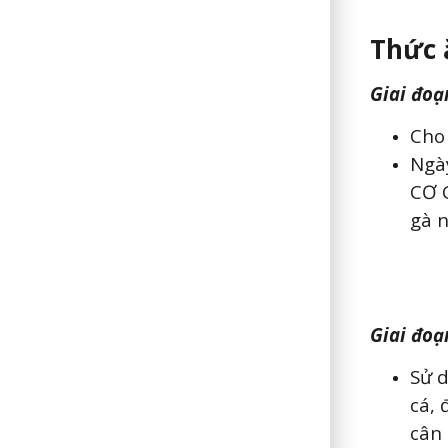
Thức 
Giai đoạ
Cho 
Ngà
CƠ C
gà n
Giai đoạ
Sử d
cá, 
cân