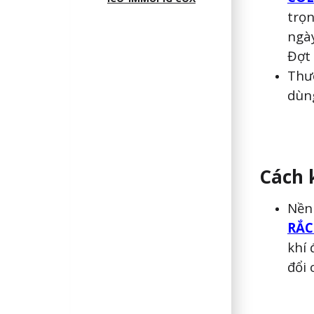
trọn
ngày
Đợt 
Thườ
dùng
Cách 
Nền
RẮ
khí 
đổi 