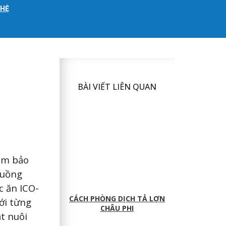
 HỆ
BÀI VIẾT LIÊN QUAN
đảm bảo
huồng
c ăn ICO-
CÁCH PHÒNG DỊCH TẢ LỢN
ới từng
CHÂU PHI
ật nuôi