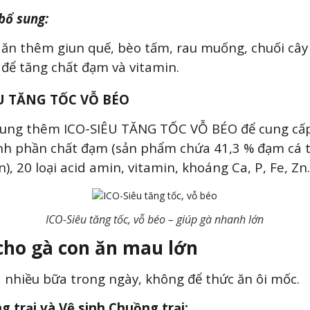
bổ sung:
 ăn thêm giun quế, bèo tấm, rau muống, chuối câ
để tăng chất đạm và vitamin.
U TĂNG TỐC VỖ BÉO
sung thêm ICO-SIÊU TĂNG TỐC VỖ BÉO để cung cấ
nh phần chất đạm (sản phẩm chứa 41,3 % đạm cá 
), 20 loại acid amin, vitamin, khoáng Ca, P, Fe, Z
ICO-Siêu tăng tốc, vỗ béo – giúp gà nhanh lớn
cho gà con ăn mau lớn
 nhiều bữa trong ngày, không để thức ăn ôi mốc.
g trại và Vệ sinh Chuồng trại: