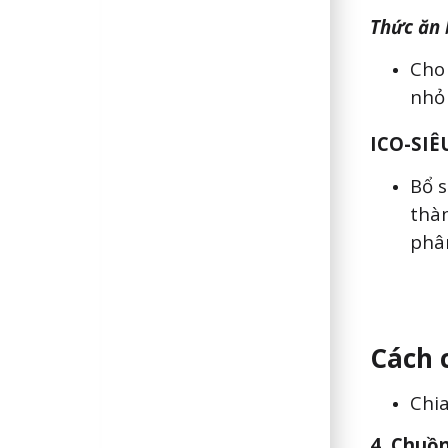
Thức ăn 
Cho
nhỏ 
ICO-SIÊ
Bổ 
thà
phân
Cách 
Chia
4. Chuồn