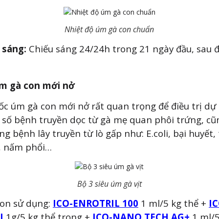
Nhiệt độ úm gà con chuẩn
 sáng:
Chiếu sáng 24/24h trong 21 ngày đầu, sau 
m gà con mới nở
c úm gà con mới nở rất quan trọng để điều trị d
số bệnh truyền dọc từ gà mẹ quan phôi trứng, cũ
g bệnh lây truyền từ lò gấp như: E.coli, bại huyết
, nấm phổi…
Bộ 3 siêu úm gà vịt
con sử dụng:
ICO-ENROTRIL 100
1 ml/5 kg thể +
I
I
1g/5 kg thể trọng +
ICO-NANO TECH AG+
1 ml/5