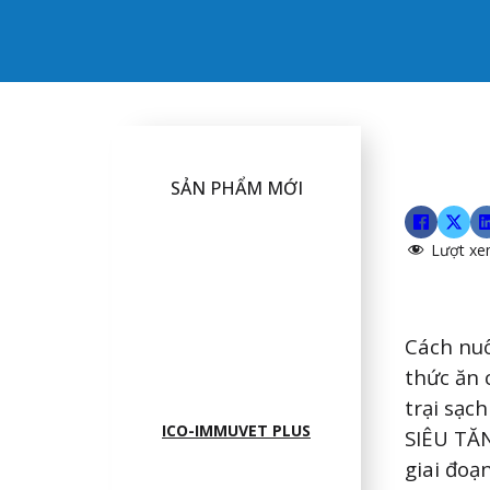
SẢN PHẨM MỚI
Lượt xe
Cách nuô
thức ăn 
trại sạc
ICO-IMMUVET PLUS
SIÊU TĂN
giai đoạn