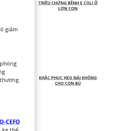
TRIỆU CHỨNG BỆNH E COLI Ở
LỢN CON
đó giảm
ự phòng
ng
KHẮC PHỤC HEO NÁI KHÔNG
, thương
CHO CON BÚ
CO-CEFO
 kg thể