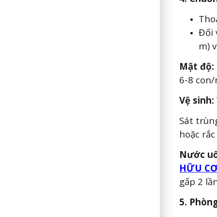
Tho
Đối 
m) v
Mật độ:
6-8 con/
Vệ sinh:
Sát trùn
hoặc rắ
Nước uố
HỮU CƠ
gấp 2 lầ
5. Phòn