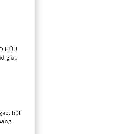
CID HỮU
id giúp
gạo, bột
oáng,