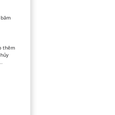
y băm
p thêm
thủy
n…