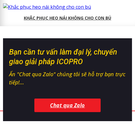
KHẮC PHỤC HEO NÁI KHÔNG CHO CON BÚ
Bạn cần tư vấn làm đại lý, chuyển
giao giải pháp ICOPRO
Ấn "Chat qua Zalo" chúng tôi sẽ hỗ trợ bạn trực
tiếp!...
Chat qua Zalo