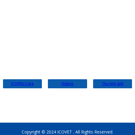
CÔNG TY TNHH CÔNG NGHỆ SINH HỌC
ICOVET
Địa chỉ:
Thị tứ Bảo Sơn, Bảo Đài, Bắc Ninh
Nhà máy sản xuất:
Nhà máy sinh học - KCN Hòa Phú, Hòa
Phú, Đắk Lắk
Điện thoại:
0868 155 776
Tư vấn kỹ thuật:
0963 679 669 - 0876 686 786
Email:
infoicovet@gmail.com
Website:
icovet.vn
ICOPRO Care
Videos
Thư viện ảnh
Copyright © 2024 ICOVET . All Rights Reserved.