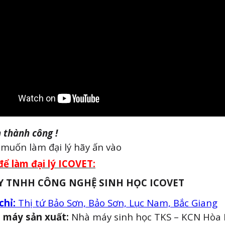
Họ và tên
 thành công !
muốn làm đại lý hãy ấn vào
để làm đại lý ICOVET:
Email
Y TNHH CÔNG NGHỆ SINH HỌC ICOVET
chỉ:
Thị tứ Bảo Sơn, Bảo Sơn, Lục Nam, Bắc Giang
 máy sản xuất:
Nhà máy sinh học TKS – KCN Hòa 