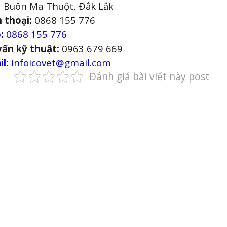
Số điện thoại
, Buôn Ma Thuột, Đắk Lắk
n thoại:
0868 155 776
:
0868 155 776
vấn kỹ thuật:
0963 679 669
GỬI THÔNG TIN
il:
infoicovet@gmail.com
Đánh giá bài viết này post