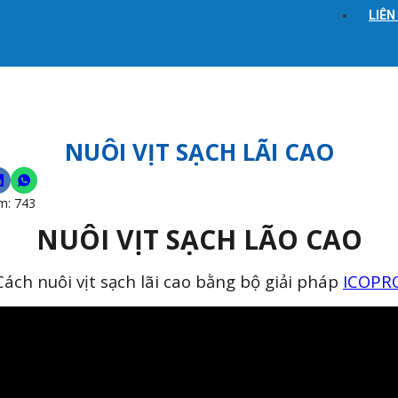
LIÊN
NUÔI VỊT SẠCH LÃI CAO
m:
743
NUÔI VỊT SẠCH LÃO CAO
Cách nuôi vịt sạch lãi cao bằng bộ giải pháp
ICOPR