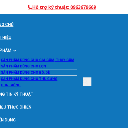
Hỗ trợ kỹ thuật: 0963679669
NG CHỦ
 THIỆU
 PHẨM
SẢN PHẨM DÙNG CHO GIA CẦM, THỦY CẦM
SẢN PHẨM DÙNG CHO LỢN
SẢN PHẨM DÙNG CHO BÒ, DÊ
SẢN PHẨM DÙNG CHO THÚ CƯNG
CON GIỐNG
NG TIN KỸ THUẬT
LIỆU THỰC CHIẾN
ỂN DỤNG