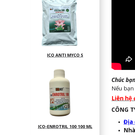
ICO ANTI MYCO S
Chúc bạn
Nếu bạn 
Liên hệ 
CÔNG T
Địa 
ICO-ENROTRIL 100 100 ML
Nhà