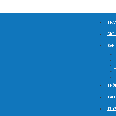
TRA
GIỚI
SẢN
THÔ
TÀI 
TUY