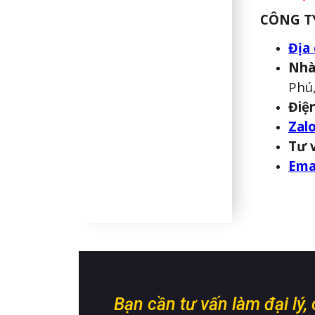
CÔNG T
Địa 
Nhà
Phú
Điệ
Zalo
Tư 
Ema
Bạn cần tư vấn làm đại lý,