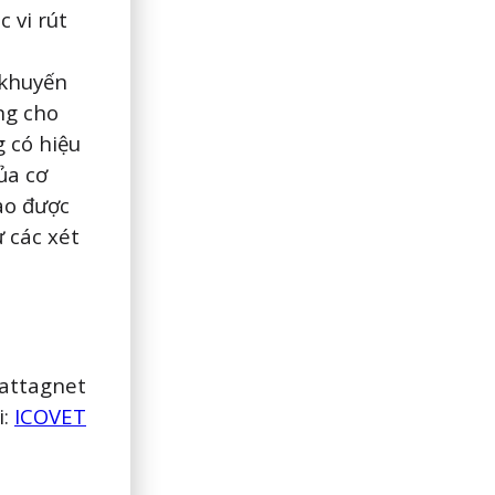
 vi rút
 khuyến
ng cho
 có hiệu
ủa cơ
nào được
 các xét
attagnet
i:
ICOVET