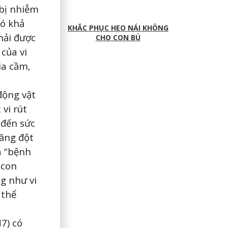
 bị nhiễm
có khả
KHẮC PHỤC HEO NÁI KHÔNG
hải được
CHO CON BÚ
 của vi
ia cầm,
động vật
vi rút
 đến sức
tăng đột
à “bệnh
 con
g như vi
 thể
H7) có