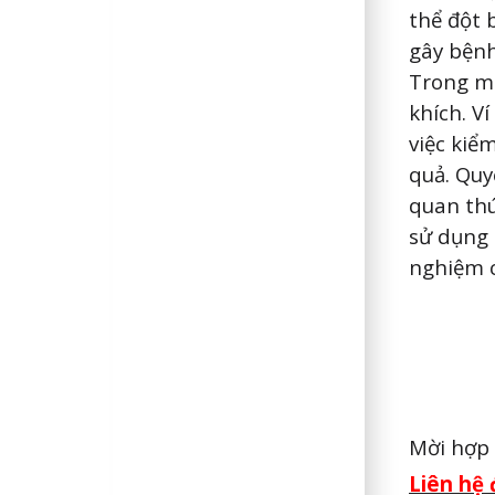
thể đột 
gây bệnh
Trong mộ
khích. V
việc kiể
quả. Quy
quan thú
sử dụng 
nghiệm c
Mời hợp 
Liên hệ 