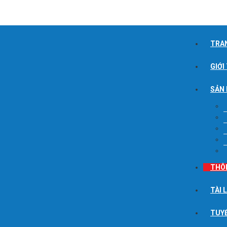
TRA
GIỚI
SẢN
THÔ
TÀI 
TUY