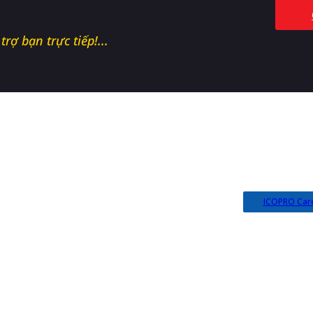
rợ bạn trực tiếp!...
NH HỌC ICOVET
a Phú, Hòa Phú, Đắk Lắk
ICOPRO Car