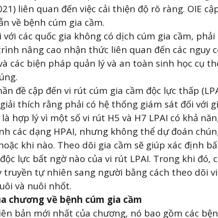
21) liên quan đến việc cải thiện độ rõ ràng. OIE cậ
ẫn về bệnh cúm gia cầm.
ối với các quốc gia không có dịch cúm gia cầm, phải
rình nâng cao nhận thức liên quan đến các nguy 
và các biện pháp quản lý và an toàn sinh học cụ thể
úng.
ần đề cập đến vi rút cúm gia cầm độc lực thấp (LPA
giải thích rằng phải có hệ thống giám sát đối với g
 là hợp lý vì một số vi rút H5 và H7 LPAI có khả nă
nh các dạng HPAI, nhưng không thể dự đoán chún
hoặc khi nào. Theo dõi gia cầm sẽ giúp xác định bấ
độc lực bất ngờ nào của vi rút LPAI. Trong khi đó, 
y truyền tự nhiên sang người bằng cách theo dõi vi
uôi và nuôi nhốt.
ủa chương về bệnh cúm gia cầm
iên bản mới nhất của chương, nó bao gồm các bệ