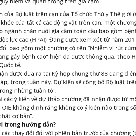
uy hiểm và quan trọng trên gia cầm.
 của Bộ luật trên cạn của Tổ chức Thú y Thế giới (
khỏe của tất cả các động vật trên cạn, một chươn
ho ngành chăn nuôi gia cầm toàn cầu bao gồm bệ
độc lực cao (HPAI). Đang được xem xét từ năm 201
đổi bao gồm một chương có tên “Nhiễm vi rút cúm
ăng gây bệnh cao” hiện đã được thông qua, theo H
Quốc tế.
ận được đưa ra tại Kỳ họp chung thứ 88 đang diễn
áp, trong tuần này. Dự kiến ​​sẽ công bố Bộ luật trê
trong những tuần tới.
i các ý kiến ​​về dự thảo chương đã nhận được từ m
, OIE khẳng định rằng không có ý kiến ​​nào trong số
chất cơ bản”.
ới trong hướng dẫn?
 các thay đổi đối với phiên bản trước của chương 