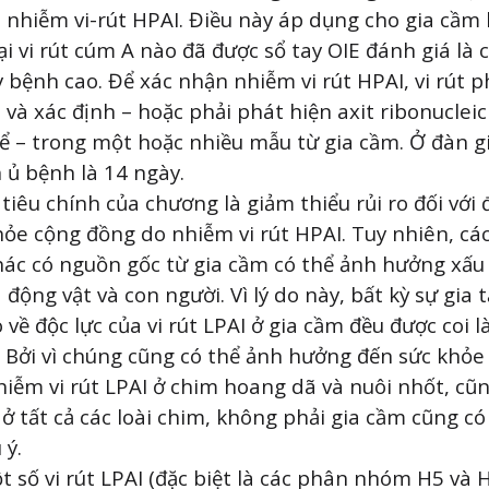
và nhiễm vi-rút HPAI. Điều này áp dụng cho gia cầm
oại vi rút cúm A nào đã được sổ tay OIE đánh giá là 
 bệnh cao. Để xác nhận nhiễm vi rút HPAI, vi rút p
 và xác định – hoặc phải phát hiện axit ribonucleic
hể – trong một hoặc nhiều mẫu từ gia cầm. Ở đàn g
n ủ bệnh là 14 ngày.
tiêu chính của chương là giảm thiểu rủi ro đối với 
hỏe cộng đồng do nhiễm vi rút HPAI. Tuy nhiên, các 
ác có nguồn gốc từ gia cầm có thể ảnh hưởng xấu
 động vật và con người. Vì lý do này, bất kỳ sự gia 
 về độc lực của vi rút LPAI ở gia cầm đều được coi l
. Bởi vì chúng cũng có thể ảnh hưởng đến sức khỏe
hiễm vi rút LPAI ở chim hoang dã và nuôi nhốt, cũn
 ở tất cả các loài chim, không phải gia cầm cũng có
 ý.
ột số vi rút LPAI (đặc biệt là các phân nhóm H5 và 