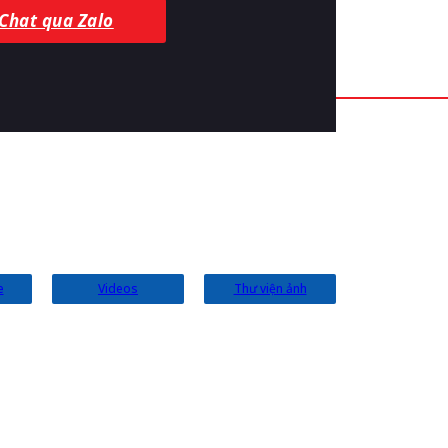
Chat qua Zalo
e
Videos
Thư viện ảnh