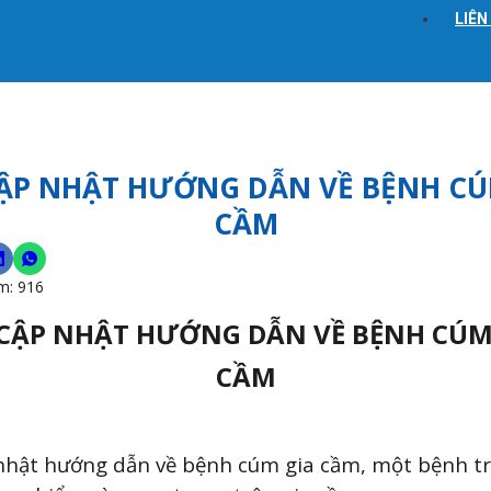
LIÊN
CẬP NHẬT HƯỚNG DẪN VỀ BỆNH CÚ
CẦM
m:
916
 CẬP NHẬT HƯỚNG DẪN VỀ BỆNH CÚM
CẦM
nhật hướng dẫn về bệnh cúm gia cầm, một bệnh t