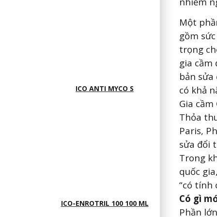
nhiễm ng
Một phần
gồm sức 
trọng c
gia cầm 
bản sửa 
ICO ANTI MYCO S
có khả n
Gia cầm 
Thỏa thu
Paris, Ph
sửa đổi 
Trong kh
quốc gia
“có tính 
Có gì m
ICO-ENROTRIL 100 100 ML
Phần lớn