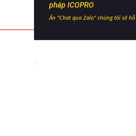
pháp ICOPRO
Ấn "Chat qua Zalo" chúng tôi sẽ hỗ t
CÔNG TY TNHH CÔNG NGHỆ SI
Địa chỉ:
Thị tứ Bảo Sơn, Bảo Đài, Bắc Ninh
Nhà máy sản xuất:
Nhà máy sinh học - KCN Hò
Điện thoại:
0868 155 776
Tư vấn kỹ thuật:
0963 679 669 - 0876 686 786
Email:
infoicovet@gmail.com
Website:
icovet.vn