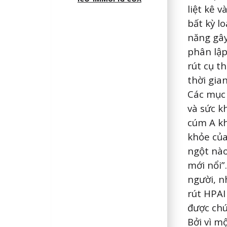
liệt kê 
bất kỳ l
năng gây
phân lập
rút cụ t
thời gia
Các mục 
và sức k
cúm A kh
khỏe của
ngột nào
mới nổi”
người, n
rút HPAI
được chú
Bởi vì m