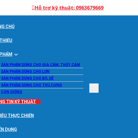
Hỗ trợ kỹ thuật: 0963679669
NG CHỦ
 THIỆU
 PHẨM
SẢN PHẨM DÙNG CHO GIA CẦM, THỦY CẦM
SẢN PHẨM DÙNG CHO LỢN
SẢN PHẨM DÙNG CHO BÒ, DÊ
SẢN PHẨM DÙNG CHO THÚ CƯNG
CON GIỐNG
NG TIN KỸ THUẬT
LIỆU THỰC CHIẾN
ỂN DỤNG