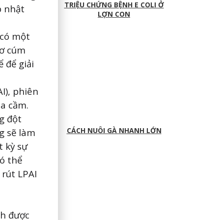
TRIỆU CHỨNG BỆNH E COLI Ở
p nhật
LỢN CON
 có một
cơ cúm
 để giải
I), phiên
ia cầm.
ng đột
CÁCH NUÔI GÀ NHANH LỚN
g sẽ làm
t kỳ sự
có thể
 rút LPAI
nh được