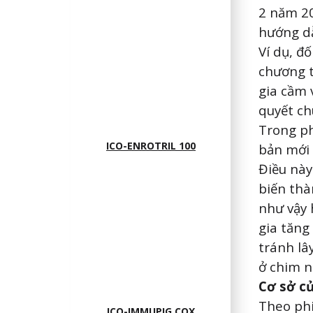
2 năm 20
hướng d
Ví dụ, đ
chương t
gia cầm 
quyết ch
Trong ph
ICO-ENROTRIL 100
bản mới 
Điều này
biến thà
như vậy 
gia tăng 
tránh lâ
ở chim n
Cơ sở c
Theo ph
ICO-IMMUPIG COX