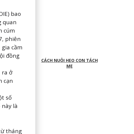
OIE) bao
g quan
nh cúm
7, phiên
 gia cầm
ội đồng
CÁCH NUÔI HEO CON TÁCH
MẸ
 ra ở
n cạn
ột số
 này là
(từ tháng