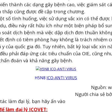
biến thành các dạng gây bệnh cao, việc giám sát các
 thấp cũng được đề cập trong chương.
t số tình huống, việc sử dụng vắc xin có thể được
í dụ, điều này rất hữu ích như một biện pháp bổ su
m soát dịch bệnh mà việc dập dịch đơn thuần không
ết định có tiêm phòng hay không là trách nhiệm c
 y của quốc gia đó. Tuy nhiên, bất kỳ loại vắc xin 
đều phải đáp ứng các tiêu chuẩn của OIE, cũng như
hẩn đoán và khả năng gây bệnh.
H5N8
ICO-ANTI VIRUS
Nguồn: w
Người chia sẻ bở
tác làm đại lý, bạn hãy ấn vào
để làm đại lý ICOVET: