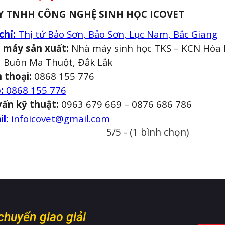
Y TNHH CÔNG NGHỆ SINH HỌC ICOVET
chỉ:
Thị tứ Bảo Sơn, Bảo Sơn, Lục Nam, Bắc Giang
 máy sản xuất:
Nhà máy sinh học TKS – KCN Hòa 
, Buôn Ma Thuột, Đắk Lắk
n thoại:
0868 155 776
:
0868 155 776
vấn kỹ thuật:
0963 679 669 – 0876 686 786
il:
infoicovet@gmail.com
5/5 - (1 bình chọn)
 chuyển giao giải