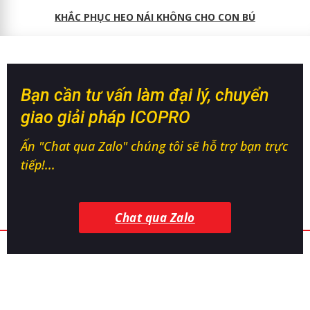
KHẮC PHỤC HEO NÁI KHÔNG CHO CON BÚ
Bạn cần tư vấn làm đại lý, chuyển
giao giải pháp ICOPRO
Ấn "Chat qua Zalo" chúng tôi sẽ hỗ trợ bạn trực
tiếp!...
Chat qua Zalo
CÔNG TY TNHH CÔNG NGHỆ SINH HỌC
ICOVET