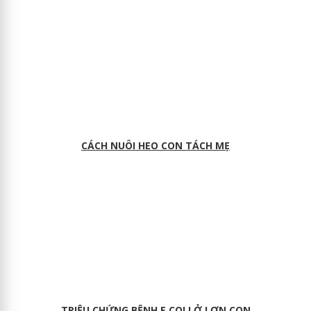
CÁCH NUÔI HEO CON TÁCH MẸ
TRIỆU CHỨNG BỆNH E COLI Ở LỢN CON