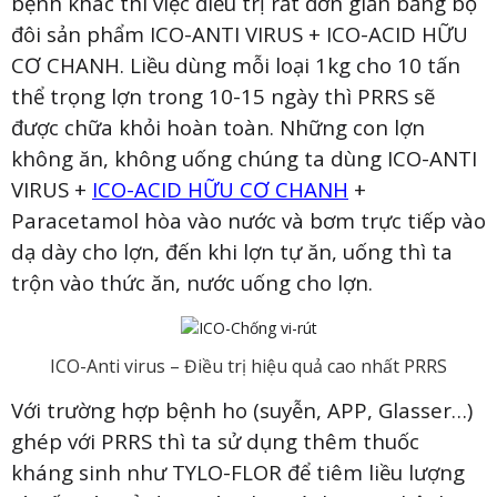
bệnh khác thì việc điều trị rất đơn giản bằng bộ
đôi sản phẩm ICO-ANTI VIRUS + ICO-ACID HỮU
CƠ CHANH. Liều dùng mỗi loại 1kg cho 10 tấn
thể trọng lợn trong 10-15 ngày thì PRRS sẽ
được chữa khỏi hoàn toàn. Những con lợn
không ăn, không uống chúng ta dùng ICO-ANTI
VIRUS +
ICO-ACID HỮU CƠ CHANH
+
Paracetamol hòa vào nước và bơm trực tiếp vào
dạ dày cho lợn, đến khi lợn tự ăn, uống thì ta
trộn vào thức ăn, nước uống cho lợn.
ICO-Anti virus – Điều trị hiệu quả cao nhất PRRS
Với trường hợp bệnh ho (suyễn, APP, Glasser…)
ghép với PRRS thì ta sử dụng thêm thuốc
kháng sinh như TYLO-FLOR để tiêm liều lượng