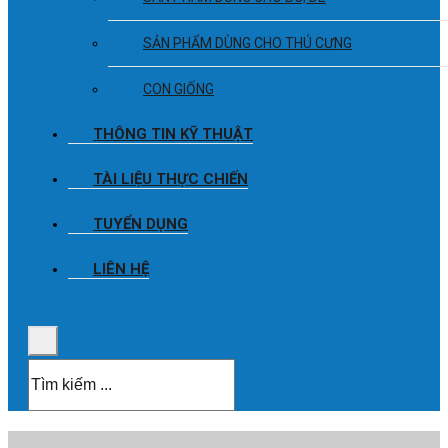
SẢN PHẨM DÙNG CHO THÚ CƯNG
CON GIỐNG
THÔNG TIN KỸ THUẬT
TÀI LIỆU THỰC CHIẾN
TUYỂN DỤNG
LIÊN HỆ
Search
...