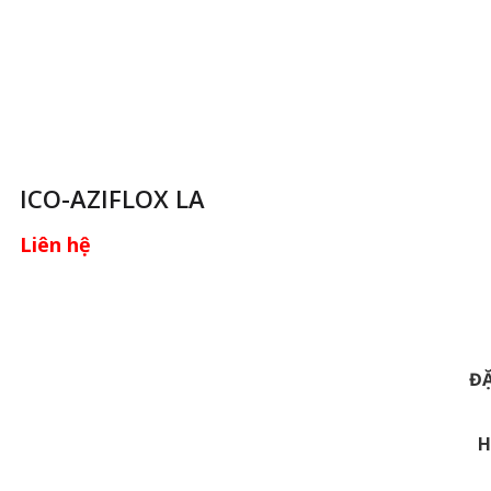
ICO-AZIFLOX LA
Liên hệ
ĐẶ
H