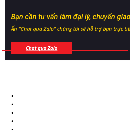
Bạn cần tư vấn làm đại lý, chuyển gi
Ấn "Chat qua Zalo" chúng tôi sẽ hỗ trợ bạn trực tiếp
Chat qua Zalo
CÔNG TY TNHH CÔNG NGHỆ SINH HỌC 
Địa chỉ:
Thị tứ Bảo Sơn, Bảo Đài, Bắc Ninh
Nhà máy sản xuất:
Nhà máy sinh học - KCN Hòa Phú, Hòa
Điện thoại:
0868 155 776
Tư vấn kỹ thuật:
0963 679 669 - 0876 686 786
Email:
infoicovet@gmail.com