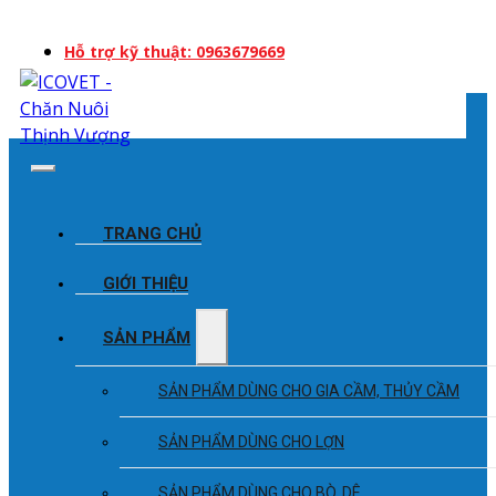
Hỗ trợ kỹ thuật: 0963679669
TRANG CHỦ
GIỚI THIỆU
SẢN PHẨM
SẢN PHẨM DÙNG CHO GIA CẦM, THỦY CẦM
SẢN PHẨM DÙNG CHO LỢN
SẢN PHẨM DÙNG CHO BÒ, DÊ