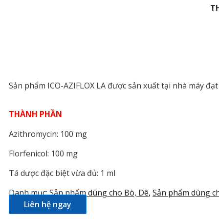
T
Sản phẩm ICO-AZIFLOX LA được sản xuất tại nhà máy đạ
THÀNH PHẦN
Azithromycin: 100 mg
Florfenicol: 100 mg
Tá dược đặc biệt vừa đủ: 1 ml
Danh mục:
Sản phẩm dùng cho Bò, Dê
,
Sản phẩm dùng ch
Liên hệ ngay