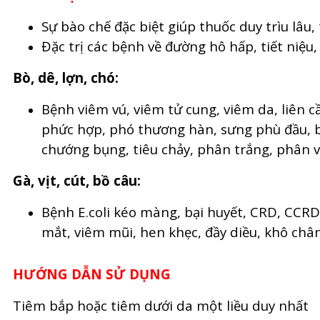
Sự bào chế đặc biệt giúp thuốc duy trìu lâu,
Đặc trị các bệnh về đường hô hấp, tiết niệu
Bò, dê, lợn, chó:
Bệnh viêm vú, viêm tử cung, viêm da, liên c
phức hợp, phó thương hàn, sưng phù đầu, bệ
chướng bụng, tiêu chảy, phân trắng, phân
Gà, vịt, cút, bồ câu:
Bệnh E.coli kéo màng, bại huyết, CRD, CCRD
mắt, viêm mũi, hen khẹc, đầy diều, khô châ
HƯỚNG DẪN SỬ DỤNG
Tiêm bắp hoặc tiêm dưới da một liều duy nhất