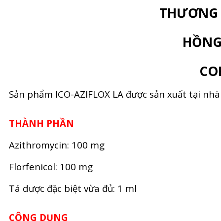
THƯƠNG H
HỒNG 
COR
Sản phẩm ICO-AZIFLOX LA được sản xuất tại nh
THÀNH PHẦN
Azithromycin: 100 mg
Florfenicol: 100 mg
Tá dược đặc biệt vừa đủ: 1 ml
CÔNG DỤNG