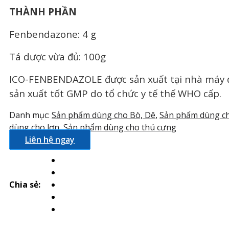
THÀNH PHẦN
Fenbendazone: 4 g
Tá dược vừa đủ: 100g
ICO-FENBENDAZOLE được sản xuất tại nhà máy đ
sản xuất tốt GMP do tổ chức y tế thế WHO cấp.
Danh mục:
Sản phẩm dùng cho Bò, Dê
,
Sản phẩm dùng ch
dùng cho lợn
,
Sản phẩm dùng cho thú cưng
Liên hệ ngay
Chia sẻ: