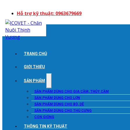
Hỗ trợ kỹ thuật: 0963679669
TRANG CHỦ
GIỚI THIỆU
SẢN PHẨM
SẢN PHẨM DÙNG CHO GIA CẦM, THỦY CẦM
SẢN PHẨM DÙNG CHO LỢN
SẢN PHẨM DÙNG CHO BÒ, DÊ
SẢN PHẨM DÙNG CHO THÚ CƯNG
CON GIỐNG
THÔNG TIN KỸ THUẬT