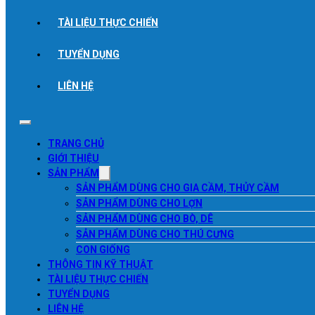
TÀI LIỆU THỰC CHIẾN
TUYỂN DỤNG
LIÊN HỆ
TRANG CHỦ
GIỚI THIỆU
SẢN PHẨM
SẢN PHẨM DÙNG CHO GIA CẦM, THỦY CẦM
SẢN PHẨM DÙNG CHO LỢN
SẢN PHẨM DÙNG CHO BÒ, DÊ
SẢN PHẨM DÙNG CHO THÚ CƯNG
CON GIỐNG
THÔNG TIN KỸ THUẬT
TÀI LIỆU THỰC CHIẾN
TUYỂN DỤNG
LIÊN HỆ