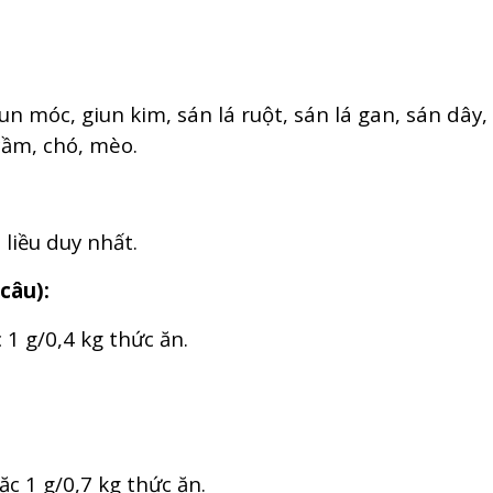
giun móc, giun kim, sán lá ruột, sán lá gan, sán dây
cầm, chó, mèo.
liều duy nhất.
câu):
 1 g/0,4 kg thức ăn.
ặc 1 g/0,7 kg thức ăn.