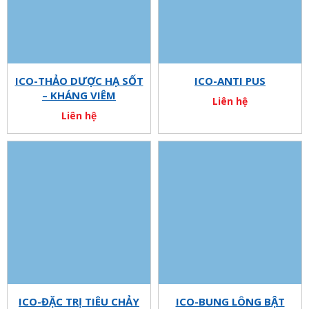
ICO-THẢO DƯỢC HẠ SỐT
ICO-ANTI PUS
– KHÁNG VIÊM
Liên hệ
Liên hệ
ICO-ĐẶC TRỊ TIÊU CHẢY
ICO-BUNG LÔNG BẬT