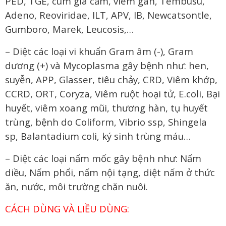
PED, TGE, cúm gia cầm, viêm gan, Tembusu,
Adeno, Reoviridae, ILT, APV, IB, Newcatsontle,
Gumboro, Marek, Leucosis,…
– Diệt các loại vi khuẩn Gram âm (-), Gram
dương (+) và Mycoplasma gây bệnh như: hen,
suyễn, APP, Glasser, tiêu chảy, CRD, Viêm khớp,
CCRD, ORT, Coryza, Viêm ruột hoại tử, E.coli, Bại
huyết, viêm xoang mũi, thương hàn, tụ huyết
trùng, bệnh do Coliform, Vibrio ssp, Shingela
sp, Balantadium coli, ký sinh trùng máu…
– Diệt các loại nấm mốc gây bệnh như: Nấm
diều, Nấm phổi, nấm nội tạng, diệt nấm ở thức
ăn, nước, môi trường chăn nuôi.
CÁCH DÙNG VÀ LIỀU DÙNG: