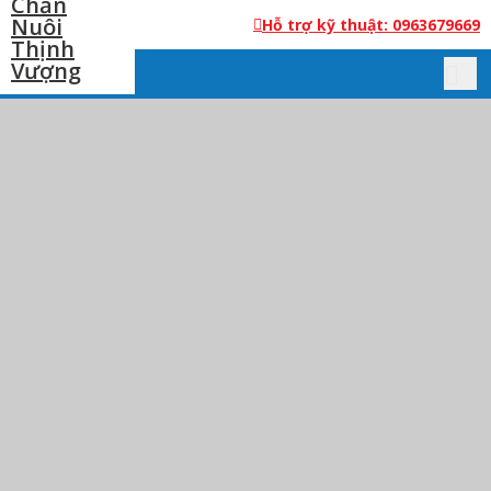
Hỗ trợ kỹ thuật: 0963679669
ICO-NANO TECH AG 100 ML