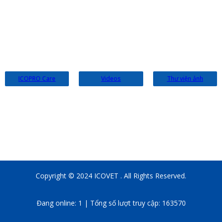
Email:
infoicovet@gmail.com
Website:
icovet.vn
ICOPRO Care
Videos
Thư viện ảnh
Copyright © 2024 ICOVET . All Rights Reserved.
Đang online: 1 | Tổng số lượt truy cập: 163570