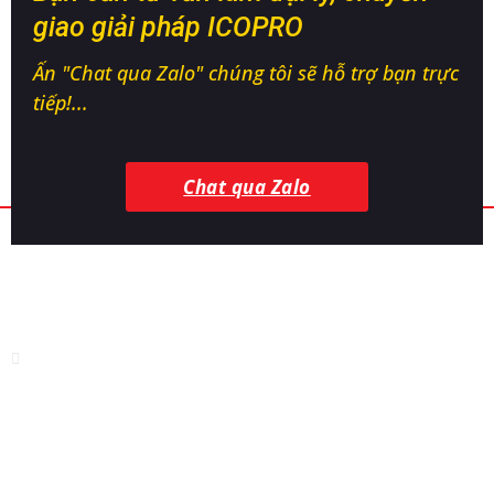
giao giải pháp ICOPRO
Ấn "Chat qua Zalo" chúng tôi sẽ hỗ trợ bạn trực
tiếp!...
Chat qua Zalo
CÔNG TY TNHH CÔNG NGHỆ SINH HỌC
ICOVET
Địa chỉ:
Thị tứ Bảo Sơn, Bảo Đài, Bắc Ninh
Nhà máy sản xuất:
Nhà máy sinh học - KCN Hòa Phú, Hòa
Phú, Đắk Lắk
Điện thoại:
0868 155 776
Tư vấn kỹ thuật:
0963 679 669 - 0876 686 786