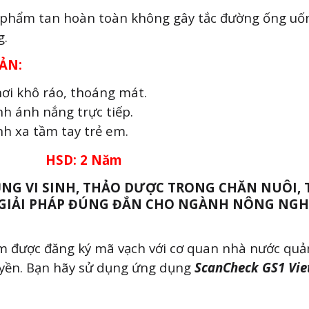
 phẩm tan hoàn toàn không gây tắc đường ống uố
g.
ẢN:
ơi khô ráo, thoáng mát.
h ánh nắng trực tiếp.
h xa tầm tay trẻ em.
 HSD: 2 Năm
NG VI SINH, THẢO DƯỢC TRONG CHĂN NUÔI, 
 GIẢI PHÁP ĐÚNG ĐẮN CHO NGÀNH NÔNG NGHI
Họ và tên
 được đăng ký mã vạch với cơ quan nhà nước quản
yền. Bạn hãy sử dụng ứng dụng
ScanCheck GS1 Vi
.