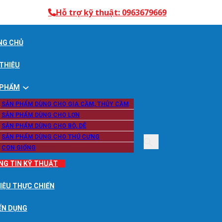
Hỗ trợ kỹ thuật: 0963679669
NG CHỦ
 THIỆU
 PHẨM
SẢN PHẨM DÙNG CHO GIA CẦM, THỦY CẦM
SẢN PHẨM DÙNG CHO LỢN
SẢN PHẨM DÙNG CHO BÒ, DÊ
SẢN PHẨM DÙNG CHO THÚ CƯNG
CON GIỐNG
NG TIN KỸ THUẬT
LIỆU THỰC CHIẾN
ỂN DỤNG