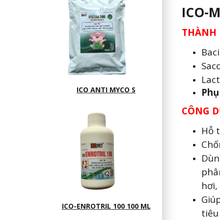
ICO-M
THÀNH 
Bac
Sac
Lac
ICO ANTI MYCO S
Phụ
CÔNG D
Hỗ t
Chốn
Dùn
phâ
hơi,
Giúp
ICO-ENROTRIL 100 100 ML
tiêu