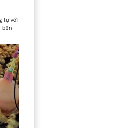
 tự với
, bên