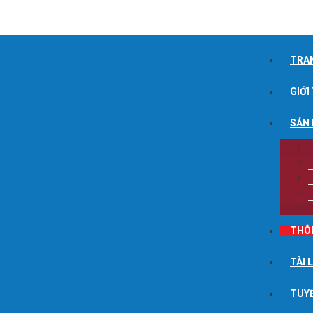
TRA
GIỚI
SẢN
THÔ
TÀI 
TUY