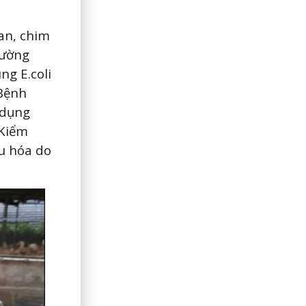
an, chim
đường
ng E.coli
 Bệnh
 dụng
 Kiểm
u hóa do