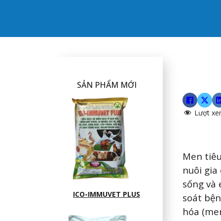
SẢN PHẨM MỚI
Lượt xe
Men tiêu
nuôi gia 
sống và 
ICO-IMMUVET PLUS
soát bện
hóa (men