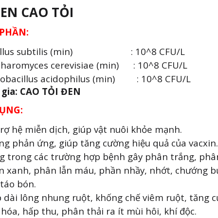
EN CAO TỎI
PHẦN:
illus subtilis (min) : 10^8 CFU/L
charomyces cerevisiae (min) : 10^8 CFU/L
tobacillus acidophilus (min) : 10^8 CFU/L
 gia:
CAO TỎI ĐEN
ỤNG:
rợ hệ miễn dịch, giúp vật nuôi khỏe mạnh.
g phản ứng, giúp tăng cường hiệu quả của vacxin.
g trong các trường hợp bệnh gây phân trắng, phâ
n xanh, phân lẫn máu, phần nhầy, nhớt, chướng b
 táo bón.
 dài lông nhung ruột, khống chế viêm ruột, tăng 
 hóa, hấp thu, phân thải ra ít mùi hôi, khí độc.