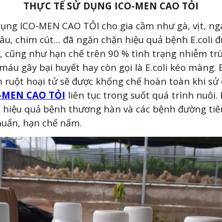
Email
THỰC TẾ SỬ DỤNG ICO-MEN CAO TỎI
ụng ICO-MEN CAO TỎI cho gia cầm như gà, vịt, ng
âu, chim cút… đã ngăn chặn hiệu quả bệnh E.coli 
Số điện thoại
, cũng như hạn chế trên 90 % tình trạng nhiễm trù
máu gây bại huyết hay còn gọi là E.coli kéo màng.
 ruột hoại tử sẽ được khống chế hoàn toàn khi sử
-MEN CAO TỎI
liên tục trong suốt quá trình nuôi.
GỬI THÔNG TIN
t hiệu quả bệnh thương hàn và các bệnh đường tiê
huẩn, hạn chế nấm.