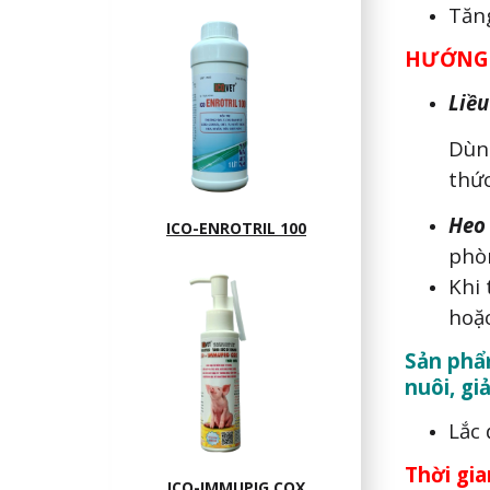
Tăng
HƯỚNG 
Liều
Dùng
thức
Heo 
ICO-ENROTRIL 100
phòn
Khi 
hoặc
Sản phẩm
nuôi, gi
Lắc 
Thời gi
ICO-IMMUPIG COX