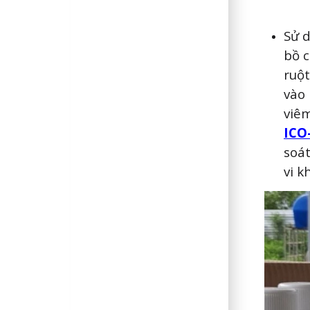
Sử d
bồ c
ruột
vào 
viêm
ICO
soá
vi k