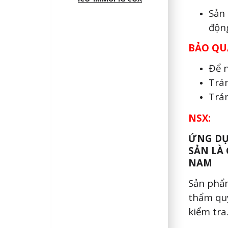
Sản
độn
BẢO QU
Để n
Trán
Trán
NSX:
ỨNG DỤ
SẢN LÀ
NAM
Sản phẩm
thẩm qu
kiểm tra