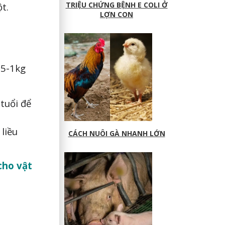
TRIỆU CHỨNG BỆNH E COLI Ở
t.
LỢN CON
,5-1kg
tuổi để
 liều
CÁCH NUÔI GÀ NHANH LỚN
cho vật