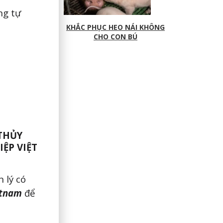
ng tự
KHẮC PHỤC HEO NÁI KHÔNG
CHO CON BÚ
THỦY
ỆP VIỆT
 lý có
etnam
để