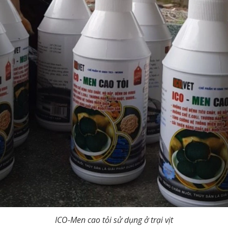
ICO-Men cao tỏi sử dụng ở trại vịt