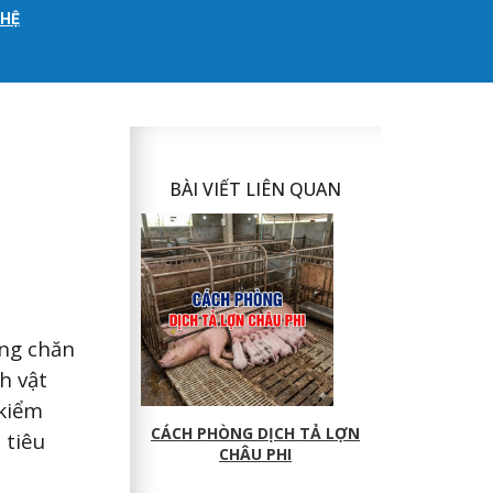
 HỆ
BÀI VIẾT LIÊN QUAN
ong chăn
h vật
 kiểm
CÁCH PHÒNG DỊCH TẢ LỢN
 tiêu
CHÂU PHI