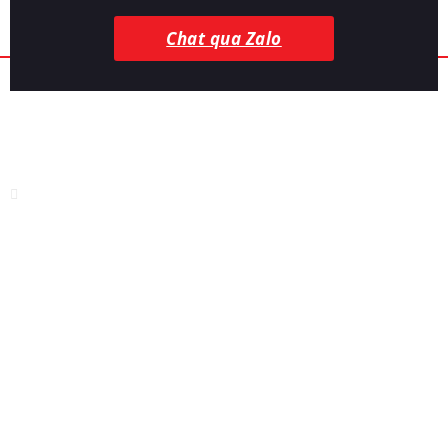
Chat qua Zalo
CÔNG TY TNHH CÔNG NGHỆ SINH HỌC
ICOVET
Địa chỉ:
Thị tứ Bảo Sơn, Bảo Đài, Bắc Ninh
Nhà máy sản xuất:
Nhà máy sinh học - KCN Hòa Phú, Hòa
Phú, Đắk Lắk
Điện thoại:
0868 155 776
Tư vấn kỹ thuật:
0963 679 669 - 0876 686 786
Email:
infoicovet@gmail.com
Website:
icovet.vn