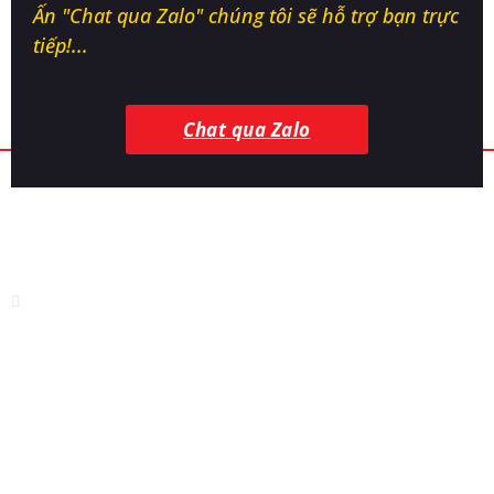
Ấn "Chat qua Zalo" chúng tôi sẽ hỗ trợ bạn trực
tiếp!...
Chat qua Zalo
CÔNG TY TNHH CÔNG NGHỆ SINH HỌC
ICOVET
Địa chỉ:
Thị tứ Bảo Sơn, Bảo Đài, Bắc Ninh
Nhà máy sản xuất:
Nhà máy sinh học - KCN Hòa Phú, Hòa
Phú, Đắk Lắk
Điện thoại:
0868 155 776
Tư vấn kỹ thuật:
0963 679 669 - 0876 686 786
Email:
infoicovet@gmail.com
Website:
icovet.vn