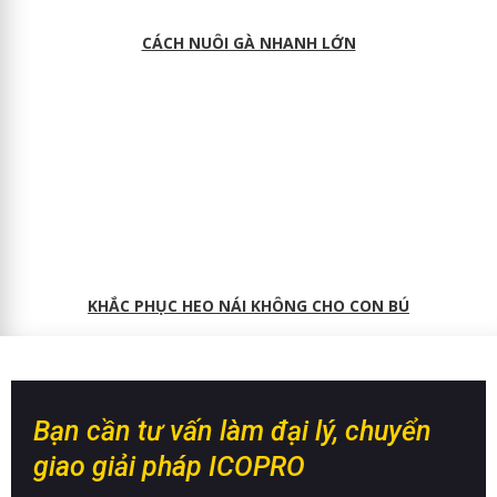
CÁCH NUÔI GÀ NHANH LỚN
KHẮC PHỤC HEO NÁI KHÔNG CHO CON BÚ
Bạn cần tư vấn làm đại lý, chuyển
giao giải pháp ICOPRO