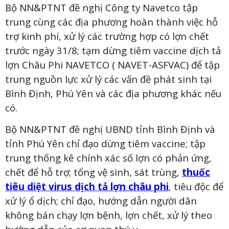
Bộ NN&PTNT đề nghị Công ty Navetco tập
trung cùng các địa phương hoàn thành việc hỗ
trợ kinh phí, xử lý các trường hợp có lợn chết
trước ngày 31/8; tạm dừng tiêm vaccine dịch tả
lợn Châu Phi NAVETCO ( NAVET-ASFVAC) để tập
trung nguồn lực xử lý các vấn đề phát sinh tại
Bình Định, Phú Yên và các địa phương khác nếu
có.
Bộ NN&PTNT đề nghị UBND tỉnh Bình Định và
tỉnh Phú Yên chỉ đạo dừng tiêm vaccine; tập
trung thống kê chính xác số lợn có phản ứng,
chết để hỗ trợ; tổng vệ sinh, sát trùng,
thuốc
tiêu diệt virus dịch tả lợn châu phi
, tiêu độc để
xử lý ổ dịch; chỉ đạo, hướng dẫn người dân
không bán chạy lợn bệnh, lợn chết, xử lý theo