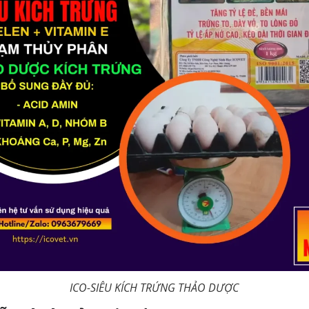
ICO-SIÊU KÍCH TRỨNG THẢO DƯỢC