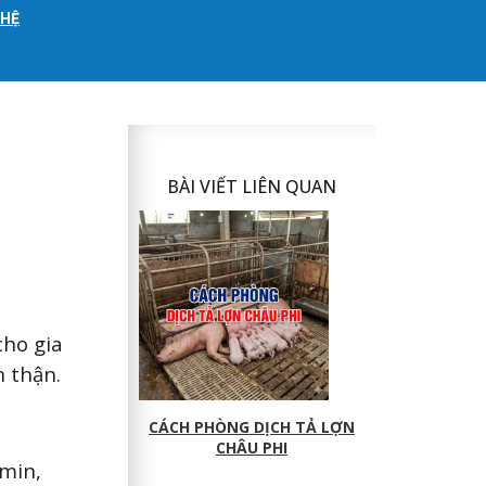
 HỆ
BÀI VIẾT LIÊN QUAN
cho gia
n thận.
CÁCH PHÒNG DỊCH TẢ LỢN
CHÂU PHI
amin,