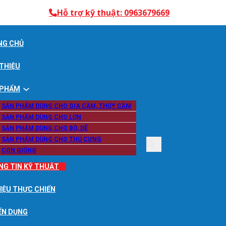
Hỗ trợ kỹ thuật: 0963679669
NG CHỦ
 THIỆU
 PHẨM
SẢN PHẨM DÙNG CHO GIA CẦM, THỦY CẦM
SẢN PHẨM DÙNG CHO LỢN
SẢN PHẨM DÙNG CHO BÒ, DÊ
SẢN PHẨM DÙNG CHO THÚ CƯNG
CON GIỐNG
NG TIN KỸ THUẬT
LIỆU THỰC CHIẾN
ỂN DỤNG