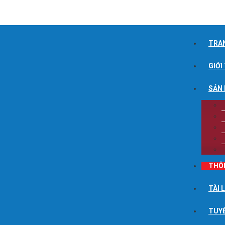
TRA
GIỚI
SẢN
THÔ
TÀI 
TUY