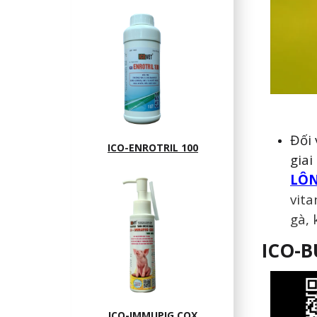
Đối 
ICO-ENROTRIL 100
giai
LÔN
vit
gà,
ICO-B
ICO-IMMUPIG COX