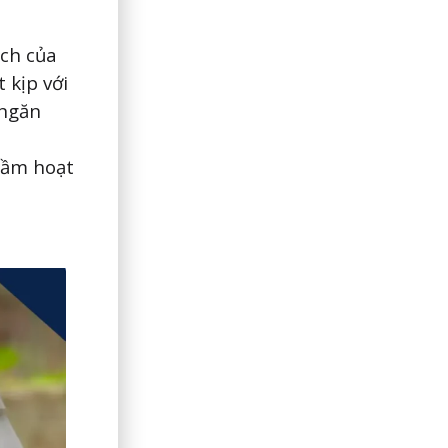
ịch của
 kịp với
 ngăn
cầm hoạt