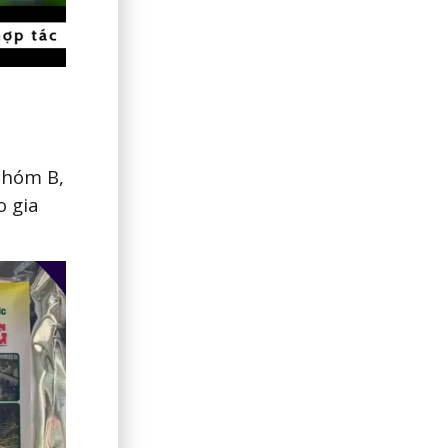
nhóm B,
o gia