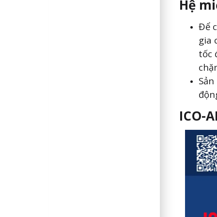
Hệ mi
Để c
gia 
tốc 
chặn
Sản 
độn
ICO-A