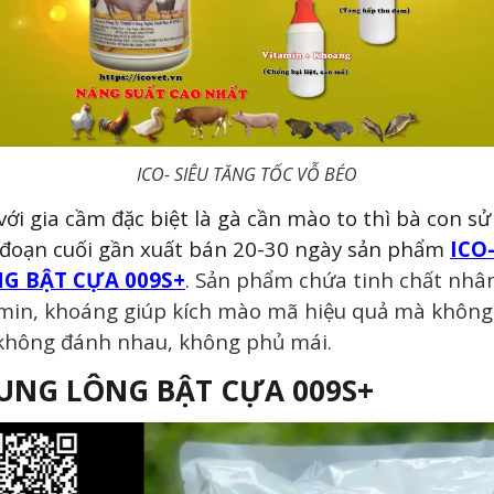
ICO- SIÊU TĂNG TỐC VỖ BÉO
với gia cầm đặc biệt là gà cần mào to thì bà con s
 đoạn cuối gần xuất bán 20-30 ngày sản phẩm
ICO
G BẬT CỰA 009S+
. Sản phẩm chứa tinh chất nhâ
amin, khoáng giúp kích mào mã hiệu quả mà không
 không đánh nhau, không phủ mái.
UNG LÔNG BẬT CỰA 009S+