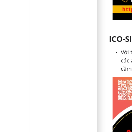
ICO-S
Với 
các 
cầm 