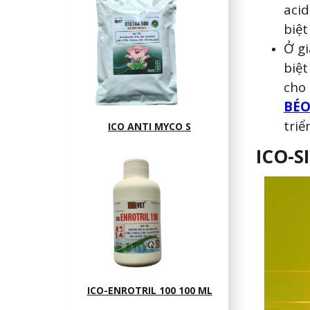
acid
biệt
Ở gi
biệt
cho
BÉ
triể
ICO ANTI MYCO S
ICO-S
ICO-ENROTRIL 100 100 ML