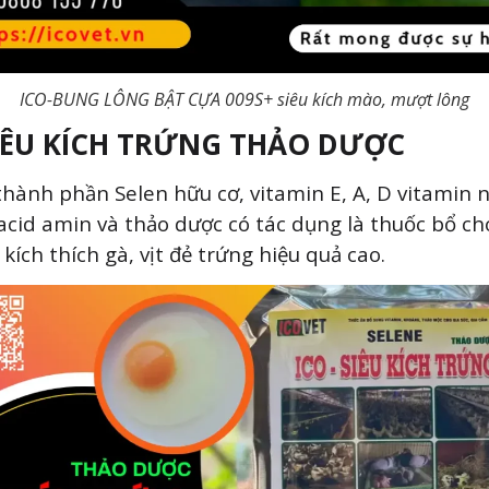
Email
ICO-BUNG LÔNG BẬT CỰA 009S+ siêu kích mào, mượt lông
Số điện thoại
IÊU KÍCH TRỨNG THẢO DƯỢC
thành phần Selen hữu cơ, vitamin E, A, D vitamin 
acid amin và thảo dược có tác dụng là thuốc bổ ch
GỬI THÔNG TIN
kích thích gà, vịt đẻ trứng hiệu quả cao.