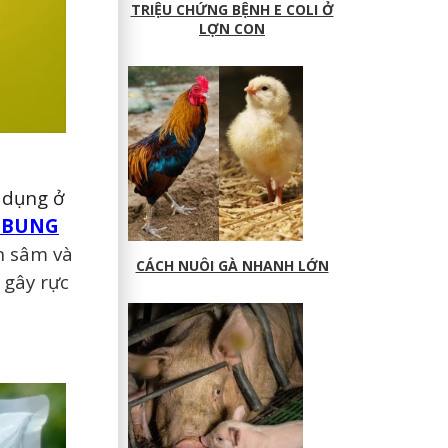
TRIỆU CHỨNG BỆNH E COLI Ở
LỢN CON
ử dụng ở
-BUNG
n sâm và
CÁCH NUÔI GÀ NHANH LỚN
 gây rực