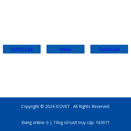
Email:
infoicovet@gmail.com
Website:
icovet.vn
ICOPRO Care
Videos
Thư viện ảnh
Copyright © 2024 ICOVET . All Rights Reserved.
Đang online: 0 | Tổng số lượt truy cập: 163071