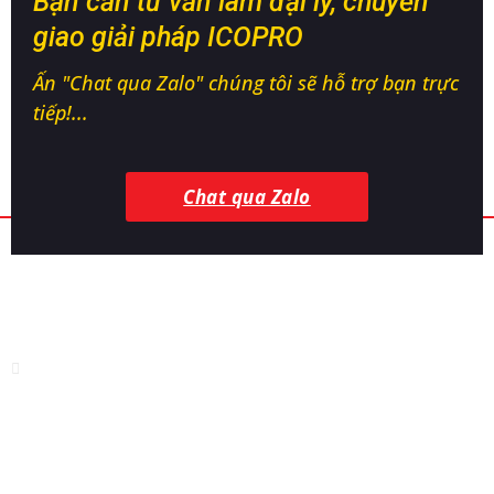
Bạn cần tư vấn làm đại lý, chuyển
giao giải pháp ICOPRO
Ấn "Chat qua Zalo" chúng tôi sẽ hỗ trợ bạn trực
tiếp!...
Chat qua Zalo
CÔNG TY TNHH CÔNG NGHỆ SINH HỌC
ICOVET
Địa chỉ:
Thị tứ Bảo Sơn, Bảo Đài, Bắc Ninh
Nhà máy sản xuất:
Nhà máy sinh học - KCN Hòa Phú, Hòa
Phú, Đắk Lắk
Điện thoại:
0868 155 776
Tư vấn kỹ thuật:
0963 679 669 - 0876 686 786